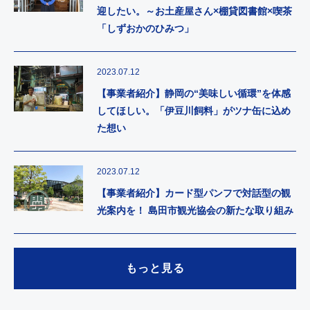
迎したい。～お土産屋さん×棚貸図書館×喫茶
「しずおかのひみつ」
2023.07.12
【事業者紹介】静岡の“美味しい循環”を体感
してほしい。「伊豆川飼料」がツナ缶に込め
た想い
2023.07.12
【事業者紹介】カード型パンフで対話型の観
光案内を！ 島田市観光協会の新たな取り組み
もっと見る