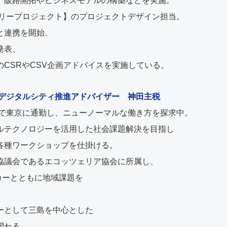
、販路開拓やビジネスモデルの構築などを実施。
ツリープロジェクト】のプロジェクトデザイン担当。
と連携を開始、
発表、
CSRやCSV企画アドバイスを実施している。
 三島デジタルシティ推進アドバイザー 神田主税
線で東京に通勤し、ニューノーマルな働き方を探求中。
ルテクノロジーを活用した社会課題解決を目指し
各種ワークショップを仕掛ける。
協議会であるエコッツェリア協会に所属し、
ワーカーとともに地域課題を
ーとして三島を中心とした
関わる。