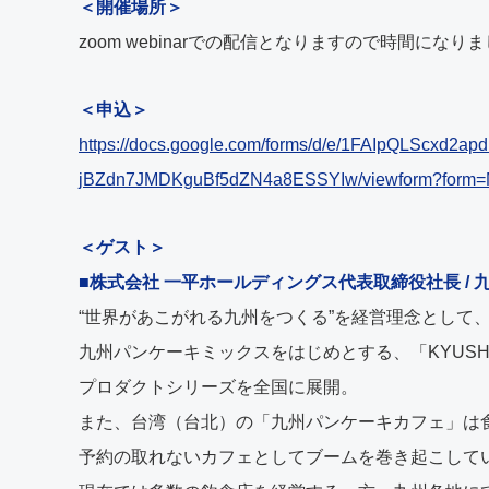
＜開催場所＞
zoom webinarでの配信となりますので時間に
＜申込＞
https://docs.google.com/forms/d/e/1FAIpQLScxd2a
jBZdn7JMDKguBf5dZN4a8ESSYIw/viewform?for
＜ゲスト＞
■株式会社 一平ホールディングス代表取締役社長 / 
“世界があこがれる九州をつくる”を経営理念として
九州パンケーキミックスをはじめとする、「KYUSHU 
プロダクトシリーズを全国に展開。
また、台湾（台北）の「九州パンケーキカフェ」は
予約の取れないカフェとしてブームを巻き起こして