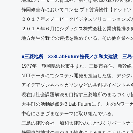
地域のリーダーの育成や、新たな地域の魅力の発掘
静岡修善寺においてコンセ プト賃貸物件【ドット
２０１７年スノーピークビジネスソリューションズ
２０１８年６月にシダックス株式会社と業務提携を
地方創生分野での連携を進めている。その他企業への
■三菱地所 3×3LabFuture館長／加和太建設
1977年 静岡県浜松市生まれ、三島市在住、新幹
NTTデータにてシステム開発を担当した後、デジタ
アイデアソンやハッカソンなどの共創型イベントや
現在は社会課題解決を目指す三菱地所のまちづくり
大手町の活動拠点3×3 Lab Futureにて、丸の内
中心にさまざまなテーマに取り組んでいる。
三島の建設会社 加和太建設のことづくりパートナ
静岡東部地域のデジタル推進によるまちづくりにも