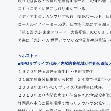
現在では多数の飲食店を経営する一方、九州各地に
コミュニティ活動にも取り組んでいる。
メディア出演：カンブリア宮殿、NHKワールド、日
ローカルイノベーター55選、日本を元気にする88人
「第１回 九州未来アワード」大賞受賞。ICCサミッ
著書に「九州バカ 世界とつながる地元創生起業論（
＜ホスト＞
■NPOサプライズ代表／内閣官房地域活性化伝道師
１９７０年静岡県静岡市生れ・伊豆市在住
２１歳で飲食関係事業から起業、２４歳で伊豆市へ
２００８年よりNPOサプライズ代表理事に就任。
２０１３年より内閣官房より任命をされ地域活性化
静岡県を中心に長年現場で培ったノウハウを活かし