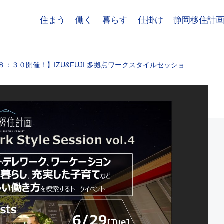
住まう
働く
暮らす
仕掛け
静岡移住計
：３０開催！】IZU&FUJI 多拠点ワークスタイルセッショ…