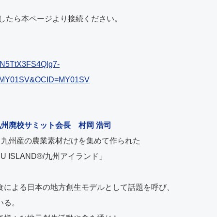
なりましたら本ページより接続ください。
pdN5TtX3FS4Qlg7-
m=MY01SV&OCID=MY01SV
九州廃校サミット会長 村岡 浩司
、九州産の農業素材だけを集めて作られた
ISLAND®︎/九州アイランド」
食による日本の地方創生モデルとして話題を呼び、
いる。