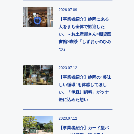
2026.07.09
【事業者紹介】静岡に来る
人をまち全体で歓迎した
い。～お土産屋さん×棚貸図
書館×喫茶「しずおかのひみ
つ」
2023.07.12
【事業者紹介】静岡の“美味
しい循環”を体感してほし
い。「伊豆川飼料」がツナ
缶に込めた想い
2023.07.12
【事業者紹介】カード型パ